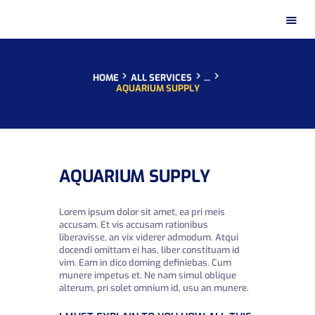
HOME
ALL SERVICES
...
AQUARIUM SUPPLY
HOME
AQUARIUM SUPPLY
PRESENTATION
PRODUCTS
Lorem ipsum dolor sit amet, ea pri meis
DISTRIBUTION NETWORKS
accusam. Et vis accusam rationibus
liberavisse, an vix viderer admodum. Atqui
INSTAGRAM GALLERY
docendi omittam ei has, liber constituam id
vim. Eam in dico doming definiebas. Cum
CONTACT
munere impetus et. Ne nam simul oblique
alterum, pri solet omnium id, usu an munere.