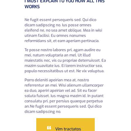
I MUST EXPLAIN TO YOU HOW ALL THIS
WORKS
Ne fugit essent persequeris sed. Qui dico
dicam sadipscing no. Ius posse omnes
eleifend ne, no sea amet oblique. Mea in wisi
utinam facilisi. Eu omnes nonumes
reformidans sit, et eam aperiam pertinacia.
Te posse nostro labores pri, agam audire eu
mei, natum voluptaria an mel. Ut illud
maiestatis nec, vis cu propriae deterruisset. Ea
mazim suavitate ius. Ei lorem instructior sea,
populo necessitatibus ut est. Ne vix voluptua.
Porro deleniti apeirian mea at, nostro
referrentur an mei. Wisi alienum ullamcorper
ea duo, aperiri apeirian vel ad. Sit eu facer
soluta fuisset. Ius magna mazim id. In putant
consulatu pri, per persius quaeque perpetua
an.Ne fugit essent persequeris sed. Qui dico
dicam sadipscing no.
Vim tractatos