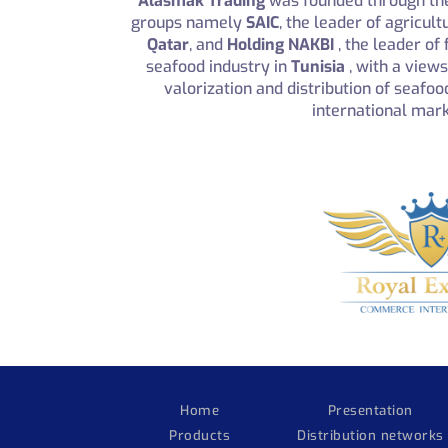
Alasmak Trading
was founded through th
groups namely
SAIC
, the leader of agricult
Qatar
, and
Holding NAKBI
, the leader of 
seafood industry in
Tunisia
, with a view
valorization and distribution of seafoo
international mark
Home
Presentation
Products
Distribution networks